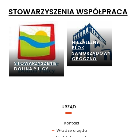
w
biblotece!
STOWARZYSZENIA WSPÓŁPRACA
-
13.12.2024
NIEZALEŻNY
BLOK
SAMORZĄDOWY
OPOCZNO
STOWARZYSZENIE
DOLINA PILICY
URZĄD
Kontakt
Władze urzędu