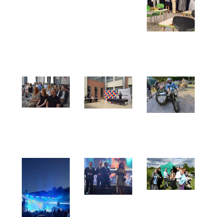
X
Turniej
Szachowy
Przedszkolaka
o
Puchar
Burmistrza
Prymusi
Podpisanie
Opoczyński
roku
umów z
Rajd
szkolnego
urzędem
Motocykli
2024/2025
marsząłkowskim
Zabytkowych
Województwa
„HUBAL”
Łódzkiego
2025
26.06.2025
Piknik z
Wizyta
„Opoką”
delegacji