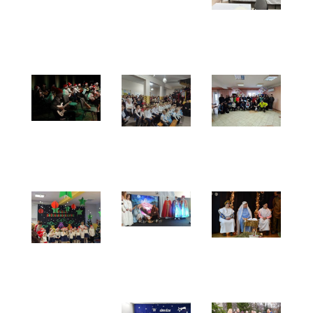
Spotkanie
opłatkowe
Rejonowego
Koła
Pszczelarskiego
w
Opocznie
Gitarowe
Kolędowanie
Bieg
koledowanie
w
Sylwestrowy
w MDK
Wygnanowie
2025
Opoczno
-
-
04.01.2026
10.01.2026
r.
Jasełka
Wigilia
w
Impresje
w
Szkole
Bożonarodzeniowe
Środowiskowym
Podstawowej
w
Domu
w
Przedszkolu
Samopomocy
Ogonowicach
nr 8 -