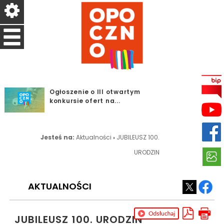
Ogłoszenie o III otwartym
konkursie ofert na...
Dodatkowy dzień
przyjmowania odpadów w
Jesteś na:
PSZOK w...
Aktualności
›
JUBILEUSZ 100.
Orlikowa Liga Sportowa -
URODZIN
Program Aktywny Orlik
W hołdzie Powstańcom
Warszawskim – 1 sierpnia...
AKTUALNOŚCI
SPARTAKIADA SENIORÓW -
PROGRAM AKTYWNY ORLIK
JUBILEUSZ 100. URODZIN