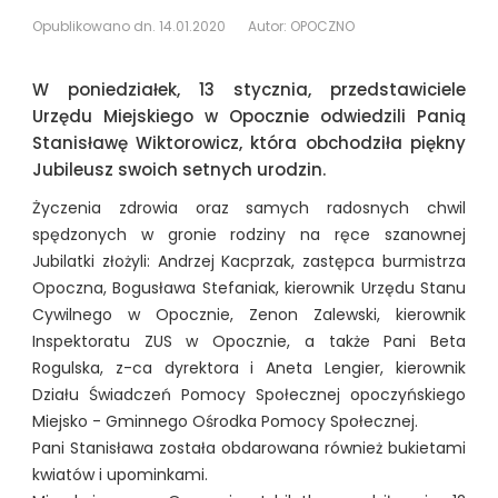
Ogłoszenie o przetargu -
Opublikowano dn. 14.01.2020
Autor: OPOCZNO
działki 538/27
W poniedziałek, 13 stycznia, przedstawiciele
Urzędu Miejskiego w Opocznie odwiedzili Panią
Stanisławę Wiktorowicz, która obchodziła piękny
Jubileusz swoich setnych urodzin.
Życzenia zdrowia oraz samych radosnych chwil
spędzonych w gronie rodziny na ręce szanownej
Jubilatki złożyli: Andrzej Kacprzak, zastępca burmistrza
Opoczna, Bogusława Stefaniak, kierownik Urzędu Stanu
Cywilnego w Opocznie, Zenon Zalewski, kierownik
Inspektoratu ZUS w Opocznie, a tak
że Pani Beta
Rogulska, z-ca dyrektora i Aneta Lengier, kierownik
Działu Świadczeń Pomocy Społecznej opoczyńskiego
Miejsko - Gminnego Ośrodka Pomocy Społecznej.
Pani Stanisława została obdarowana również bukietami
kwiatów i upominkami.