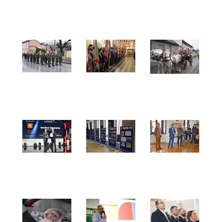
Narodowe
Roku
Święto
2025”
Niepodległości
cz. 4
Narodowe
Narodowe
Narodowe
Święto
święto
Święto
Niepodległości
Niepodległości
Niepodległóści
cz.3
cz.2
2025 cz.
1
Gala
Rób to
Otwarcie
Grunty
co
wystawy
na
kochasz.
„140 lat
Medal
drogi
2025
żelaznej
Iwangrodzko-
Dąbrowskiej.