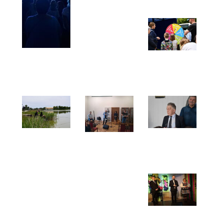
z okazji
z
Dnia
czeskiego
Dziecka
Opočna
30.05-
01.06.2025
Koncerty
Piknik
Dni
Rodzinny
Opoczna
-
2025 -
24.05.2025
31.05.2025
r.
Konkurs
Dzień
Beata
wędkarski
Kobiet
Strzecha
z okazji
w
Trio -
Dnia
Klubie
17.05.2025
Dziecka
OPOKA
r.
-
-
24.05.2025
08.03.2025
r.
r.
Kusoki