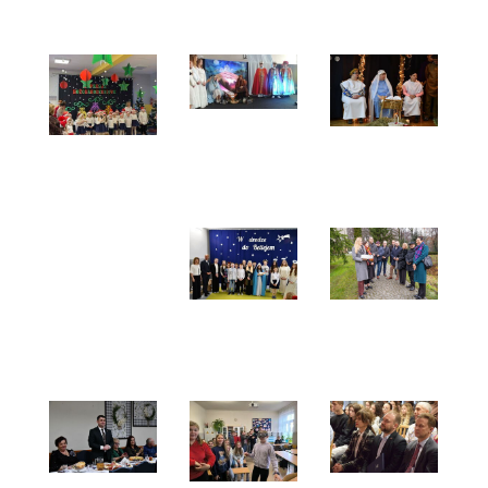
w MDK
Wygnanowie
2025
Opoczno
-
-
04.01.2026
10.01.2026
r.
Jasełka
Wigilia
w
Impresje
w
Szkole
Bożonarodzeniowe
Środowiskowym
Podstawowej
w
Domu
w
Przedszkolu
Samopomocy
Ogonowicach
nr 8 -
-
-
2025
18.12.2025
18.12.2025
Jasełka
Wizyta
w
w
Szkole
Jarocinie
Podstawowej
w
Modrzewiu
-18.12.2025