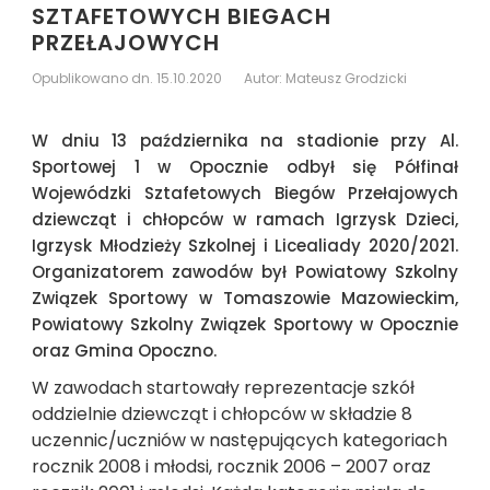
SZTAFETOWYCH BIEGACH
Ogłoszenie o przetargu -
działki 538/27
PRZEŁAJOWYCH
Opublikowano dn. 15.10.2020
Autor: Mateusz Grodzicki
W dniu 13 października na stadionie przy Al.
Sportowej 1 w Opocznie odbył się Półfinał
Wojewódzki Sztafetowych Biegów Przełajowych
dziewcząt i chłopców w ramach Igrzysk Dzieci,
Igrzysk Młodzieży Szkolnej i Licealiady 2020/2021.
Organizatorem zawodów był Powiatowy Szkolny
Związek Sportowy w Tomaszowie Mazowieckim,
Powiatowy Szkolny Związek Sportowy w Opocznie
oraz Gmina Opoczno.
W zawodach startowały reprezentacje szkół
oddzielnie dziewcząt i chłopców w składzie 8
uczennic/uczniów w następujących kategoriach
rocznik 2008 i młodsi, rocznik 2006 – 2007 oraz