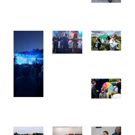
Prymusi
Podpisanie
Opoczyński
roku
umów z
Rajd
szkolnego
urzędem
Motocykli
2024/2025
marsząłkowskim
Zabytkowych
Województwa
„HUBAL”
Łódzkiego
2025
26.06.2025
Piknik z
Wizyta
„Opoką”
delegacji
z okazji
z
Dnia
czeskiego
Dziecka
Opočna
30.05-
01.06.2025
Koncerty
Piknik
Dni
Rodzinny
Opoczna
-
2025 -
24.05.2025
31.05.2025
r.