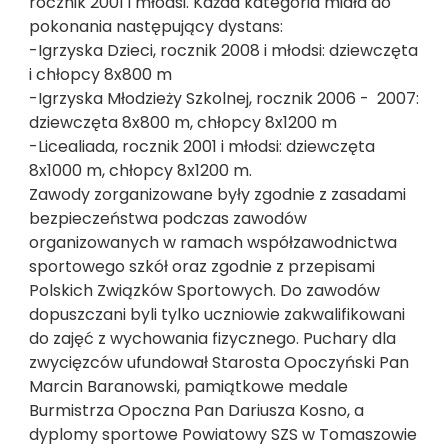
rocznik 2001 i młodsi. Każda kategoria miała do
pokonania następujący dystans:
-Igrzyska Dzieci, rocznik 2008 i młodsi: dziewczęta
i chłopcy 8x800 m
-Igrzyska Młodzieży Szkolnej, rocznik 2006 -
2007:
dziewczęta 8x800 m, chłopcy 8x1200 m
-Licealiada, rocznik 2001 i młodsi: dziewczęta
8x1000 m, chłopcy 8x1200 m.
Zawody zorganizowane były zgodnie z zasadami
bezpieczeństwa podczas zawodów
organizowanych w ramach współzawodnictwa
sportowego szkół oraz zgodnie z przepisami
Polskich Związków Sportowych. Do zawodów
dopuszczani byli tylko uczniowie zakwalifikowani
do zajęć z wychowania fizycznego. Puchary dla
zwycięzców ufundował Starosta Opoczyński Pan
Marcin Baranowski, pamiątkowe medale
Burmistrza Opoczna Pan Dariusza Kosno, a
dyplomy sportowe Powiatowy SZS w Tomaszowie