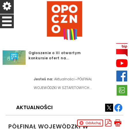
Ogłoszenie o III otwartym
konkursie ofert na...
Dodatkowy dzień
przyjmowania odpadów w
PSZOK w...
Jesteś na:
Aktualności
›
PÓŁFINAŁ
Orlikowa Liga Sportowa -
WOJEWÓDZKI W SZTAFETOWYCH...
Program Aktywny Orlik
W hołdzie Powstańcom
Warszawskim – 1 sierpnia...
AKTUALNOŚCI
SPARTAKIADA SENIORÓW -
PROGRAM AKTYWNY ORLIK
PÓŁFINAŁ WOJEWÓDZKI W