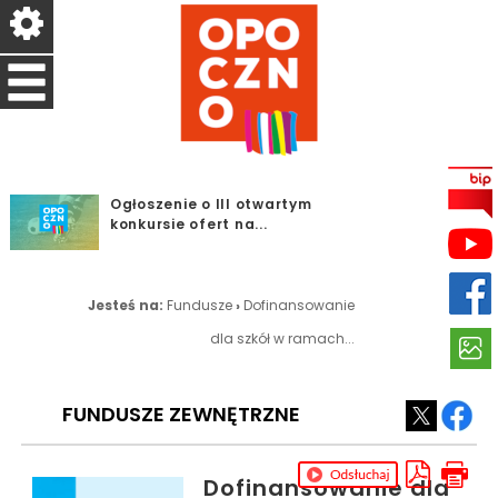
Ogłoszenie o III otwartym
konkursie ofert na...
Dodatkowy dzień
przyjmowania odpadów w
Jesteś na:
PSZOK w...
Fundusze
›
Dofinansowanie
Orlikowa Liga Sportowa -
dla szkół w ramach...
Program Aktywny Orlik
W hołdzie Powstańcom
Warszawskim – 1 sierpnia...
FUNDUSZE ZEWNĘTRZNE
SPARTAKIADA SENIORÓW -
PROGRAM AKTYWNY ORLIK
Dofinansowanie dla