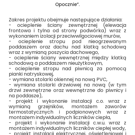
Opocznie”.
Zakres projektu obejmuje następujące działania:
- ocieplenie ściany zewnętrznej (elewacja
frontowa i tylna od strony podwórka) wraz z
wykonaniem izolacji przeciwwilgociowej murów,
- ocieplenie stropu pod nieogrzewanym
poddaszem oraz dachu nad klatką schodową
wraz z wymianą poszycia dachowego,
- ocieplenie ściany wewnętrznej między klatką
schodową a poddaszem nieużytkowym,
- ocieplenie stropu nad piwnicą za pomocą
pianki natryskowej,
- wymiana stolarki okiennej na nową
PVC
,
- wymiana stolarki drzwiowej na nową (w tym
drzwi zewnętrzne oraz wewnętrzne do piwnicy i
na poddasze),
- projekt i wykonanie instalacji c.o. wraz z
wymianą grzejników, montażem zaworów
termostatycznych i
podpionowych
wraz z
montażem indywidualnych liczników ciepła,
- projekt i wykonanie instalacji c.w.u. wraz z
montażem indywidualnych liczników ciepłej wody,
- projekt instalacji elektrycznej, oświetleniowej i