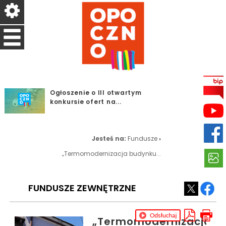
Ogłoszenie o III otwartym
konkursie ofert na...
Dodatkowy dzień
przyjmowania odpadów w
PSZOK w...
Jesteś na:
Fundusze
›
Orlikowa Liga Sportowa -
„Termomodernizacja budynku...
Program Aktywny Orlik
W hołdzie Powstańcom
Warszawskim – 1 sierpnia...
FUNDUSZE ZEWNĘTRZNE
SPARTAKIADA SENIORÓW -
PROGRAM AKTYWNY ORLIK
„Termomodernizacja