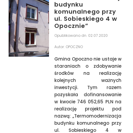
budynku
Ogłoszenie o przetargu -
działki 538/27
komunalnego przy
ul. Sobieskiego 4 w
Opocznie”
Opublikowano dn. 02.07.2020
Autor:
OPOCZNO
Gmina Opoczno nie ustaje w
staraniach o zdobywanie
środków na realizację
kolejnych ważnych
inwestycji. Tym razem
pozyskała dofinansowanie
w kwocie 746 052,65 PLN na
realizację projektu pod
nazwą: „Termomodernizacja
budynku komunalnego przy
ul. Sobieskiego 4 w